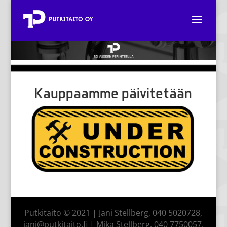
Kauppaamme päivitetään
Putkitaito © 2021 | Jani Stellberg, 040 5020728,
jani@putkitaito.fi | Mika Stellberg, 040 7750057,