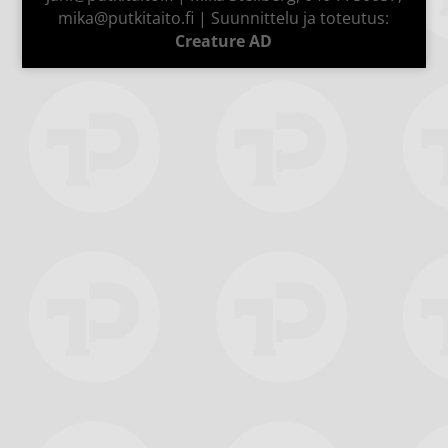
mika@putkitaito.fi | Suunnittelu ja toteutus:
Creature AD