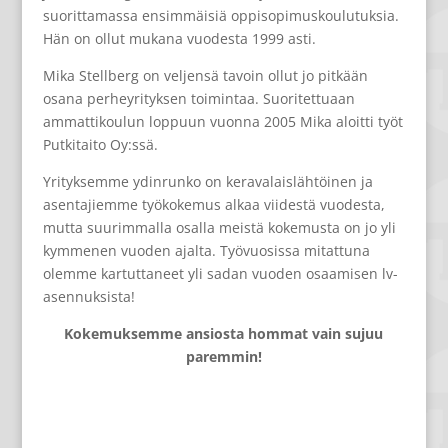
suorittamassa ensimmäisiä oppisopimuskoulutuksia.
Hän on ollut mukana vuodesta 1999 asti.
Mika Stellberg on veljensä tavoin ollut jo pitkään
osana perheyrityksen toimintaa. Suoritettuaan
ammattikoulun loppuun vuonna 2005 Mika aloitti työt
Putkitaito Oy:ssä.
Yrityksemme ydinrunko on keravalaislähtöinen ja
asentajiemme työkokemus alkaa viidestä vuodesta,
mutta suurimmalla osalla meistä kokemusta on jo yli
kymmenen vuoden ajalta. Työvuosissa mitattuna
olemme kartuttaneet yli sadan vuoden osaamisen lv-
asennuksista!
Kokemuksemme ansiosta hommat vain sujuu
paremmin!