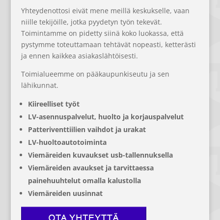
Yhteydenottosi eivät mene meillä keskukselle, vaan
niille tekijöille, jotka pyydetyn työn tekevät.
Toimintamme on pidetty siinä koko luokassa, että
pystymme toteuttamaan tehtävät nopeasti, ketterästi
ja ennen kaikkea asiakaslähtöisesti.
Toimialueemme on pääkaupunkiseutu ja sen
lähikunnat.
Kiireelliset työt
LV-asennuspalvelut, huolto ja korjauspalvelut
Patteriventtiilien vaihdot ja urakat
LV-huoltoautotoiminta
Viemäreiden kuvaukset usb-tallennuksella
Viemäreiden avaukset ja tarvittaessa
painehuuhtelut omalla kalustolla
Viemäreiden uusinnat